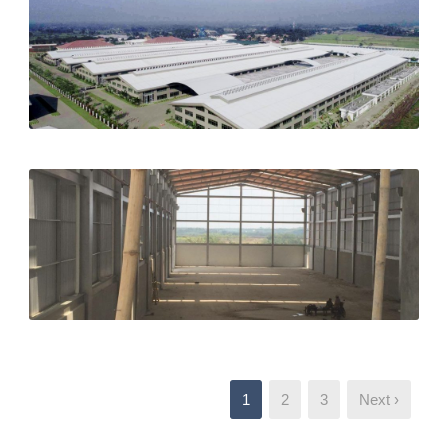
1
2
3
Next ›