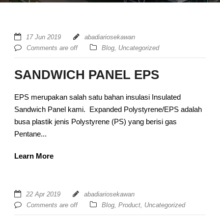
17 Jun 2019
abadiariosekawan
Comments are off
Blog
,
Uncategorized
SANDWICH PANEL EPS
EPS merupakan salah satu bahan insulasi Insulated
Sandwich Panel kami. Expanded Polystyrene/EPS adalah
busa plastik jenis Polystyrene (PS) yang berisi gas
Pentane...
Learn More
22 Apr 2019
abadiariosekawan
Comments are off
Blog
,
Product
,
Uncategorized